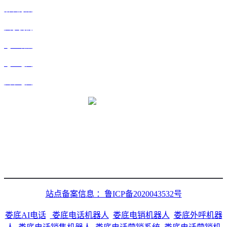
解决方案
关于我们
地区站点
地区地图
文章地图
微信二维码
站点备案信息 ：鲁ICP备2020043532号
娄底AI电话
娄底电话机器人
娄底电销机器人
娄底外呼机器