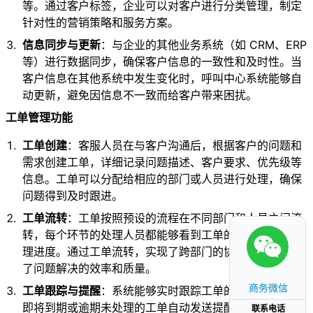
等。通过客户标签，企业可以对客户进行分类管理，制定
针对性的营销策略和服务方案。
信息同步与更新
：与企业的其他业务系统（如 CRM、ERP
等）进行数据同步，确保客户信息的一致性和及时性。当
客户信息在其他系统中发生变化时，呼叫中心系统能够自
动更新，避免因信息不一致而给客户带来困扰。
工单管理功能
工单创建
：客服人员在与客户沟通后，根据客户的问题和
需求创建工单，详细记录问题描述、客户要求、优先级等
信息。工单可以分配给相应的部门或人员进行处理，确保
问题得到及时跟进。
工单流转
：工单按照预设的流程在不同部门和人员之间流
转，每个环节的处理人员都能够看到工单的详细信息和处
理进度。通过工单流转，实现了跨部门的协同工作，提高
了问题解决的效率和质量。
商务微信
工单跟踪与提醒
：系统能够实时跟踪工单的处理进度，对
即将到期或逾期未处理的工单自动发送提醒通知，确保工
联系电话