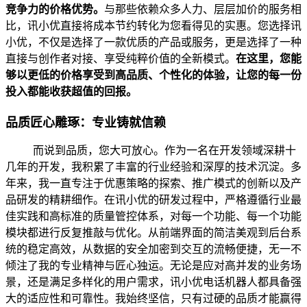
竞争力的价格优势。
与那些依赖众多人力、层层加价的服务相
比，讯小优直接将成本节约转化为您看得见的实惠。您选择讯
小优，不仅是选择了一款优质的产品或服务，更是选择了一种
直接与创作者对接、享受纯粹价值的全新模式。
在这里，您能
够以更低的价格享受到高品质、个性化的体验，让您的每一份
投入都能收获超值的回报。
品质匠心雕琢：专业铸就信赖
而说到品质，您大可放心。作为一名在开发领域深耕十
几年的开发，我积累了丰富的行业经验和深厚的技术沉淀。多
年来，我一直专注于优惠策略的探索、推广模式的创新以及产
品研发的精耕细作。在讯小优的研发过程中，严格遵循行业最
佳实践和高标准的质量管控体系，对每一个功能、每一个功能
模块都进行反复推敲与优化。从前端界面的简洁美观到后台系
统的稳定高效，从数据的安全加密到交互的流畅便捷，无一不
倾注了我的专业精神与匠心独运。无论是应对高并发的业务场
景，还是满足多样化的用户需求，讯小优电话机器人都具备强
大的适应性和可靠性。我始终坚信，只有过硬的品质才能赢得