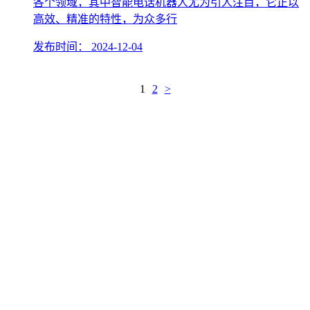
各个领域，其中智能电话机器人尤为引人注目，它正以
高效、精准的特性，为众多行
发布时间：
2024-12-04
1
2
>
关于讯小优娄底电话机器人
讯小优商务电话 : 19258322391
邮箱：644424778@qq.com
通过人工智能与大数据技术改变营销，让企业更好与客户沟通更美
好。
产品